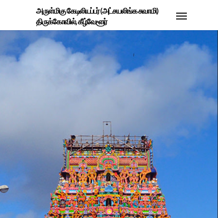
அருள்மிகு கேடிலியப்பர் (அட்சயலிங்க சுவாமி)
திருக்கோவில், கீழ்வேளூர்