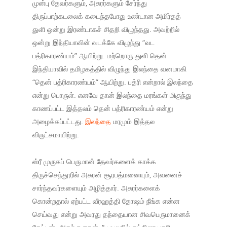
முன்பு தேவர்களும், அசுரர்களும் சேர்ந்து
திருப்பாற்கடலைக் கடைந்தபோது உண்டான அமிர்தத்
துளி ஒன்று இரண்டாகச் சிதறி விழுந்தது. அவற்றில்
ஒன்று இந்தியாவின் வடக்கே விழுந்து “வட
பத்ரிகாரண்யம்” ஆயிற்று. மற்றொரு துளி தென்
இந்தியாவில் தமிழகத்தில் விழுந்து இலந்தை வனமாகி
“தென் பத்ரிகாரண்யம்” ஆயிற்று. பத்ரி என்றால் இலந்தை
என்று பொருள். எனவே தான் இலந்தை மரங்கள் மிகுந்து
காணப்பட்ட இத்தலம் தென் பத்ரிகாரண்யம் என்று
அழைக்கப்பட்டது.
இலந்தை
மரமும் இத்தல
விருட்சமாயிற்று.
ஸ்ரீ முருகப் பெருமான் தேவர்களைக் காக்க
திருச்செந்தூரில் அசுரன் சூரபத்மனையும், அவனைச்
சார்ந்தவர்களையும் அழித்தார். அசுரர்களைக்
கொன்றதால் ஏற்பட்ட வீரஹத்தி தோஷம் நீங்க என்ன
செய்வது என்று அவரது தந்தையான சிவபெருமானைக்