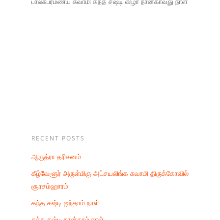
பாலசுப்ரமண்ய சுவாமி கந்த சஷ்டி விழா நான்காவது நாள்
RECENT POSTS
ஆருத்ரா தரிசனம்
கீழ்வேளூர் அருள்மிகு அட்சயலிங்க சுவாமி திருக்கோவில்
சூரசம்ஹாரம்
கந்த சஷ்டி ஐந்தாம் நாள்
கந்த சஷ்டி நான்காம் நாள்