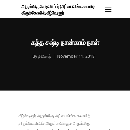
அருள்மிகு கேடிலியப்பர் (அட்சயலிங்க சுவாமி)
திருக்கோவில், கீழ்வேளூர்
கந்த சஷ்டி நான்காம் நாள்
By
தினேஷ்
November 11, 2018
கீழ்வேளூர் அருள்மிகு அட்சயலிங்க சுவாமித்
திருக்கோவிலில் அருள்பாலிக்கும அருள்மிகு